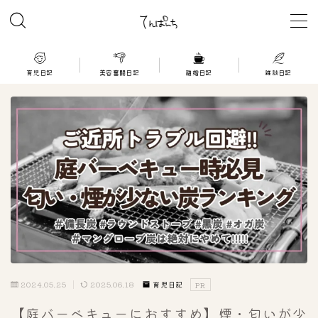
MENU
育児日記
美容奮闘日記
離婚日記
雑談日記
育児日記
美容奮闘日記
離婚日記
雑談日記
2024.05.25
2025.06.18
育児日記
PR
【庭バーベキューにおすすめ】煙・匂いが少