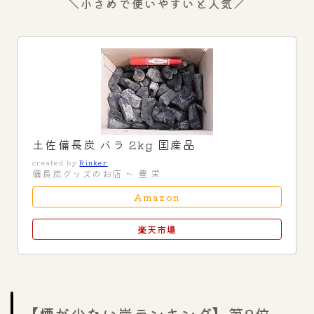
＼小さめで使いやすいと人気／
土佐備長炭 バラ 2kg 国産品
created by
Rinker
備長炭グッズのお店 ～ 豊 栄
Amazon
楽天市場
【煙が少ない炭ランキング】第2位