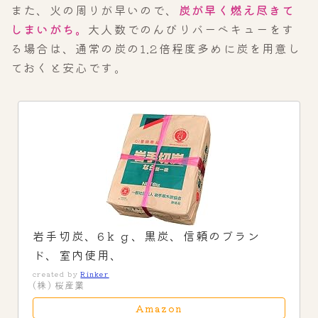
また、火の周りが早いので、
炭が早く燃え尽きて
しまいがち。
大人数でのんびりバーベキューをす
る場合は、通常の炭の1.2倍程度多めに炭を用意し
ておくと安心です。
岩手切炭、6ｋｇ、黒炭、信頼のブラン
ド、室内使用、
created by
Rinker
(株) 桜産業
Amazon