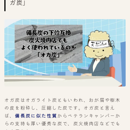
ガ炭」
オガ炭はオガライト炭ともいわれ、おが屑や樹木
の皮を粉砕し、圧縮した炭です。オガ炭と言え
ば、
備長炭に似た性質
からベテランキャンパーか
らの支持も厚い優秀な炭で、炭火焼肉店などでも