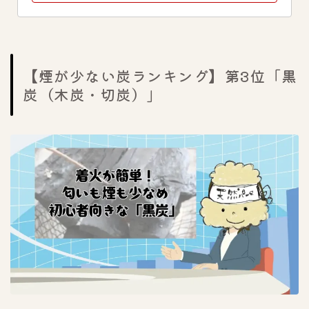
【煙が少ない炭ランキング】第3位「黒
炭（木炭・切炭）」