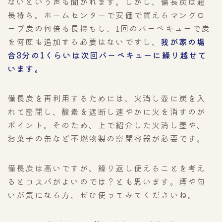
ないという声も聞かれます。しかし、備長炭は超
長持ち。ホームセンターで安価で買えるマングロ
ーブ炭の何倍も長持ちし、1回のバーベキューで炭
を何度も追加する必要はないですし、
我が家の場
合3分の1くらいは次回バーベキューに繰り越せて
います。
備長炭を再利用するためには、火消し壺に炭を入
れて密閉し、酸素を遮断し速やかに火を消すのが
ポイント。そのため、上で紹介した火消し壺や、
お菓子の缶など不燃物製の密閉容器が必要です。
備長炭は高いですが、繰り返し使えることを考え
るとコスパがよいのでは？とも思います。煙や匂
いが気になる方、ぜひ使ってみてくださいね。