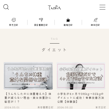
MENU
育児日記
美容奮闘日記
離婚日記
雑談日記
育児日記
TAG
美容奮闘日記
ダイエット
離婚日記
雑談日記
【うんちしたのに体重増えた】体
小学生が4ヶ月で38kg→32kgの
重が減らない理由・実は体重計に
ダイエットに成功！食事改善方法
秘密が！？
公開【体験談】
2024.05.01
美容奮闘日記
2024.03.22
育児日記