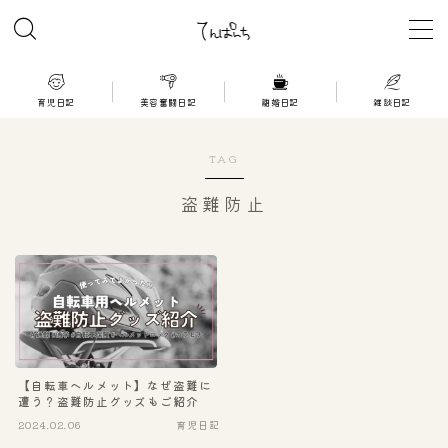
MENU
育児日記
美容奮闘日記
離婚日記
雑談日記
育児日記
TAG
美容奮闘日記
盗難防止
離婚日記
雑談日記
【自転車ヘルメット】なぜ盗難に
遭う？盗難防止グッズもご紹介
2024.02.06
育児日記